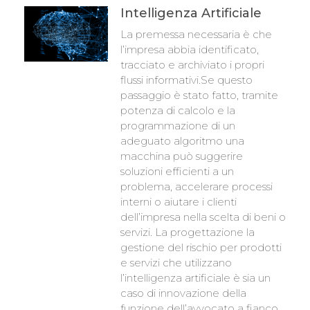
Intelligenza Artificiale
La premessa necessaria è che
l’impresa abbia identificato,
tracciato e archiviato i propri
flussi informativi.Se questo
passaggio è stato fatto, tramite
potenza di calcolo e la
programmazione di un
adeguato algoritmo una
macchina può suggerire
soluzioni efficienti a un
problema, accelerare processi
interni o aiutare i clienti
dell’impresa nella scelta di beni o
servizi. La progettazione la
gestione del rischio per prodotti
e servizi che utilizzano
l’intelligenza artificiale è sia un
caso di innovazione della
funzione dell’avvocato a fianco