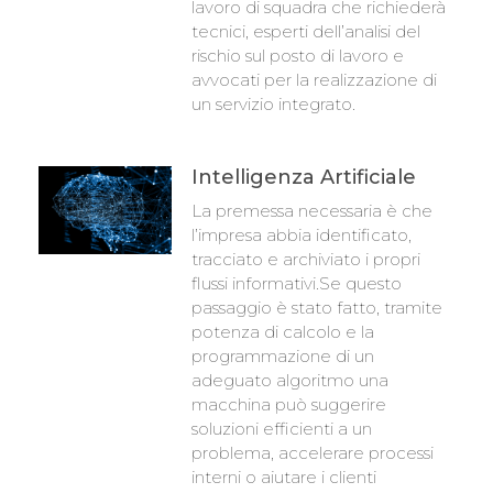
lavoro di squadra che richiederà
tecnici, esperti dell’analisi del
rischio sul posto di lavoro e
avvocati per la realizzazione di
un servizio integrato.
Intelligenza Artificiale
La premessa necessaria è che
l’impresa abbia identificato,
tracciato e archiviato i propri
flussi informativi.Se questo
passaggio è stato fatto, tramite
potenza di calcolo e la
programmazione di un
adeguato algoritmo una
macchina può suggerire
soluzioni efficienti a un
problema, accelerare processi
interni o aiutare i clienti